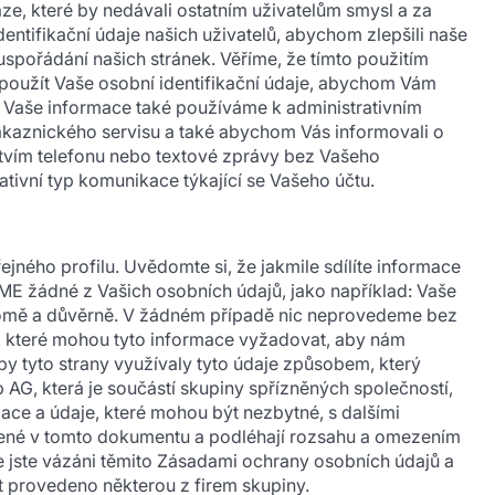
ze, které by nedávali ostatním uživatelům smysl a za
ntifikační údaje našich uživatelů, abychom zlepšili naše
 uspořádání našich stránek. Věříme, že tímto použitím
použít Vaše osobní identifikační údaje, abychom Vám
. Vaše informace také používáme k administrativním
ákaznického servisu a také abychom Vás informovali o
ctvím telefonu nebo textové zprávy bez Vašeho
tivní typ komunikace týkající se Vašeho účtu.
jného profilu. Uvědomte si, že jakmile sdílíte informace
ME žádné z Vašich osobních údajů, jako například: Vaše
kromě a důvěrně. V žádném případě nic neprovedeme bez
, které mohou tyto informace vyžadovat, aby nám
aby tyto strany využívaly tyto údaje způsobem, který
AG, která je součástí skupiny spřízněných společností,
ace a údaje, které mohou být nezbytné, s dalšími
edené v tomto dokumentu a podléhají rozsahu a omezením
že jste vázáni těmito Zásadami ochrany osobních údajů a
t provedeno některou z firem skupiny.