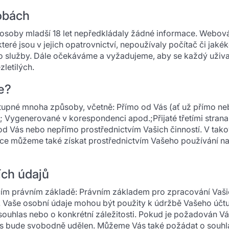
sobách
osoby mladší 18 let nepředkládaly žádné informace. Webov
teré jsou v jejich opatrovnictví, nepoužívaly počítač či jakék
služby. Dále očekáváme a vyžadujeme, aby se každý uživate
zletilých.
e?
né mnoha způsoby, včetně: Přímo od Vás (ať už přímo nebo 
 Vygenerované v korespondenci apod.;Přijaté třetími strana
 Vás nebo nepřímo prostřednictvím Vašich činností. V takovýc
mace můžeme také získat prostřednictvím Vašeho používání 
ích údajů
cím právním základě: Právním základem pro zpracování Vaši
Vaše osobní údaje mohou být použity k údržbě Vašeho účtu a p
ouhlas nebo o konkrétní záležitosti. Pokud je požadován V
las bude svobodně udělen. Můžeme Vás také požádat o souhl