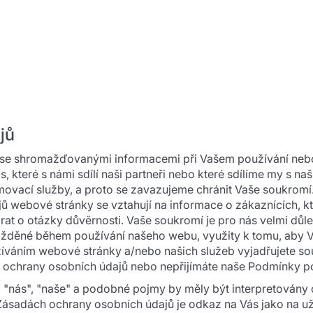
jů
 se shromažďovanými informacemi při Vašem používání nebo
, které s námi sdílí naši partneři nebo které sdílíme my s n
movací služby, a proto se zavazujeme chránit Vaše soukromí
ů webové stránky se vztahují na informace o zákaznících,
i starat o otázky důvěrnosti. Vaše soukromí je pro nás velmi dů
mážděné během používání našeho webu, využity k tomu, aby V
oužíváním webové stránky a/nebo našich služeb vyjadřujete s
chrany osobních údajů nebo nepřijímáte naše Podmínky použ
", "nás", "naše" a podobné pojmy by měly být interpretová
 Zásadách ochrany osobních údajů je odkaz na Vás jako na už