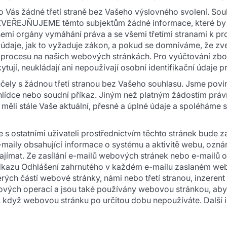
s žádné třetí straně bez Vašeho výslovného svolení. Souhr
ZVEŘEJŇUJEME těmto subjektům žádné informace, které by mo
i orgány vymáhání práva a se všemi třetími stranami k prosaz
í údaje, jak to vyžaduje zákon, a pokud se domníváme, že zv
o procesu na našich webových stránkách. Pro vyúčtování zb
tují, neukládají ani nepoužívají osobní identifikační údaje pr
ely s žádnou třetí stranou bez Vašeho souhlasu. Jsme pov
ohlídce nebo soudní příkaz. Jiným než platným žádostím pr
ěli stále Vaše aktuální, přesné a úplné údaje a spoléháme se
ce s ostatními uživateli prostřednictvím těchto stránek bud
aily obsahující informace o systému a aktivitě webu, ozná
ajímat. Ze zasílání e-mailů webových stránek nebo e-mailů o
dkazu Odhlášení zahrnutého v každém e-mailu zaslaném webo
rých částí webové stránky, námi nebo třetí stranou, inzeren
ových operací a jsou také používány webovou stránkou, aby 
e, když webovou stránku po určitou dobu nepoužíváte. Další 