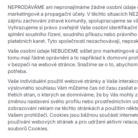
NEPRODÁVÁME ani nepronajímáme žádné osobní údaje o Vá
marketingové a propagační účely. V těchto situacích NE
zájmu zachování zdravé komunity, spolupracujeme se všem
Vyhrazujeme si právo zveřejnit Vaše osobní identifikačn
splnění soudního řízení, soudního příkazu nebo právníh
platebních karet. Tyto společnosti nezachovávají, neposky
Vaše osobní údaje NEBUDEME sdílet pro marketingové úč
tomu mají řádné oprávnění a to například k domovní pr
v bezpečí na webové stránce. Snažíme se o to, abychom m
potřeba.
Vaše individuální použití webové stránky a Vaše interak
výslovného souhlasu Vám můžeme čas od času zasílat e-m
třetích stran, o kterých se domníváme, že by Vás mohly z
změnou nastavení svého profilu nebo prostřednictvím o
zobrazování reklam na těchto stránkách a použitím někte
Vašem prohlížeči. Cookies jsou běžnou součástí internet
používání webových stránek a pro udržení aktivní relac
souborů Cookies.