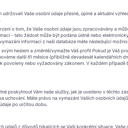
držovali Vaše osobní údaje přesné, úplné a aktuální vzhle
.
vrzení o tom, že Vaše osobní údaje jsou zpracovávány a mů
rmací – tato žádost může být podána ústně nebo elektronick
vymazání informací z naší databáze máte následující možnos
 svým heslem a změntě/vymažte Váš profil Pokud je Váš profi
chováme další tři měsíce (přibližně devadesát kalendářních d
ak povoleny nebo vyžadovány zákonem. V každém případě b
tné poskytnout Vám naše služby, jak je uvedeno v těchto 
a uchování. Máte právo na vymazání Vašich osobních údajů
daje po určitou dobu.
h údajů z důvodů týkajících se Vaší konkrétní situace. Vaš