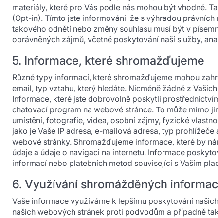
materiály, které pro Vás podle nás mohou být vhodné. T
(Opt-in). Tímto jste informováni, že s výhradou právníc
takového odnětí nebo změny souhlasu musí být v písem
oprávněných zájmů, včetně poskytování naší služby, analý
5. Informace, které shromažďujeme
Různé typy informací, které shromažďujeme mohou zahrno
email, typ vztahu, který hledáte. Nicméně žádné z Vašich 
Informace, které jste dobrovolně poskytli prostřednictví
chatovací program na webové stránce. To může mimo jiné
umístění, fotografie, videa, osobní zájmy, fyzické vlas
jako je Vaše IP adresa, e-mailová adresa, typ prohlížeče 
webové stránky. Shromažďujeme informace, které by nám
údaje a údaje o navigaci na internetu. Informace poskyto
informací nebo platebních metod související s Vaším p
6. Využívání shromážděných informac
Vaše informace využíváme k lepšímu poskytování našich 
našich webových stránek proti podvodům a případně tak, 