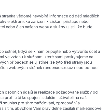
á stránka vědomě nevybírá informace od dětí mladších
oliv elektronické zařízení k získání přístupu nebo
l nebo člen našeho webu a služby ujistil, že bude
ústně), když se k nám připojíte nebo vytvoříte účet a
mi ve vztahu k službám, které sami poskytujeme na
h případech se ujistíme, že tyto třetí strany jsou
našich webových stránek randenaostro.cz nebo pomocí
ch osobních údajů je realizace požadované služby od
rofilu či ke spojení s dalšími uživateli na naší
áš souhlas pro shromažďování, zpracování a
as s tím, abychom Vám pravidelně zasílali marketingové