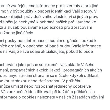
nně zveřejňujeme informace pro inzerenty a pro jiné
hly být použity k osobní identifikaci Vaší osoby. V
ení jejich práv duševního vlastnictví či jiných práv.
eřejnění je nezbytné k ochraně našich práv a/nebo ke
oží a služeb používáme společnosti pro zpracování
o žádné jiné účely.
inni poskytnout informace soudním orgánům, pokud k
ávních orgánů, v opačném případě budou Vaše informace
 na Vás, že své údaje aktualizujete, pokud to bude
e zachováno jako přísně soukromé. Na základě Vašeho
mení, propagačních akcích, jakož i propagačních akcích
desílaných třetími stranami se můžete kdykoli odhlásit
vou stránkou nebo třetí stranou. V průběhu
t může umístit nebo rozpoznat jedinečný cookie ve
Vás bezpečně identifikovali při každém přihlášení a
informace o cookies naleznete v našich Zásadách užívání