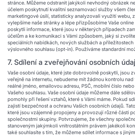
stránce. Můžeme odstranit jakýkoli nevhodný obrázek neb
účelem poskytnutí kvalitní seznamovací služby všem člen
marketingové úsilí, statisticky analyzovali využití webu,
vylepšíme naše stránky a lépe přizpůsobíme Vaše online
poskytli informace, které jsou v některých případech za
účelům a ke komunikaci s Vámi způsobem, jaký si zvolít
speciálních nabídkách, nových službách a příležitostec
výslovného souhlasu (opt-in). Používáme standardní možn
7. Sdílení a zveřejňování osobních úda
Vaše osobní údaje, které jste dobrovolně poskytli, jsou 
veřejně na internetu, nebudeme mít žádnou kontrolu nad
reálné jméno, emailovou adresu, PSČ, mobilní číslo ne
Vašeho souhlasu. Vaše osobní údaje můžeme dále sdělov
pomohly při řešení vztahů, které s Vámi máme. Pokud sdíl
zajistí bezpečnost a ochranu Vašich osobních údajů. Tat
které jsou vzájemně propojeny a provozují různé části p
společnostmi skupiny. Potvrzujeme, že všechny společno
stanoveným jakýmkoli vnitrostátním právem jakékoli konk
také souhlasíte s tím, že můžeme sdílet informace s jin