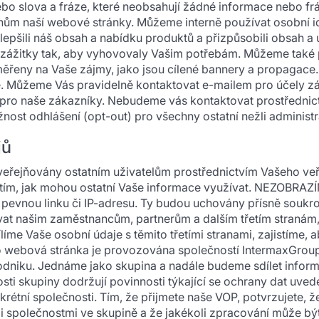
o slova a fráze, které neobsahují žádné informace nebo frá
ům naší webové stránky. Můžeme interně používat osobní ide
 zlepšili náš obsah a nabídku produktů a přizpůsobili obsah a
 zážitky tak, aby vyhovovaly Vašim potřebám. Můžeme také 
měřeny na Vaše zájmy, jako jsou cílené bannery a propagace
e. Můžeme Vás pravidelně kontaktovat e-mailem pro účely z
h pro naše zákazníky. Nebudeme vás kontaktovat prostředni
ost odhlášení (opt-out) pro všechny ostatní nežli administra
jů
zveřejňovány ostatním uživatelům prostřednictvím Vašeho veře
 tím, jak mohou ostatní Vaše informace využívat. NEZOBRAZÍ
bo pevnou linku či IP-adresu. Ty budou uchovány přísně sou
at našim zaměstnancům, partnerům a dalším třetím stranám
íme Vaše osobní údaje s těmito třetími stranami, zajistíme, 
o webová stránka je provozována společností IntermaxGroup 
odniku. Jednáme jako skupina a nadále budeme sdílet inform
sti skupiny dodržují povinnosti týkající se ochrany dat uv
rétní společnosti. Tím, že přijmete naše VOP, potvrzujete, 
ými společnostmi ve skupině a že jakékoli zpracování může bý