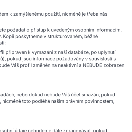
dem k zamýšlenému použití, nicméně je třeba nás
žete požádat o přístup k uvedeným osobním informacím.
y. Kopii poskytneme v strukturovaném, běžně
ti:
l připraven k vymazání z naší databáze, po uplynutí
nů), pokud jsou informace požadovány v souvislosti s
ude Váš profil změněn na neaktivní a NEBUDE zobrazen
zásadách, nebo dokud nebude Váš účet smazán, pokud
, nicméně toto podléhá našim právním povinnostem,
e osobní údaje nebudeme dále zpracovávat, pokud