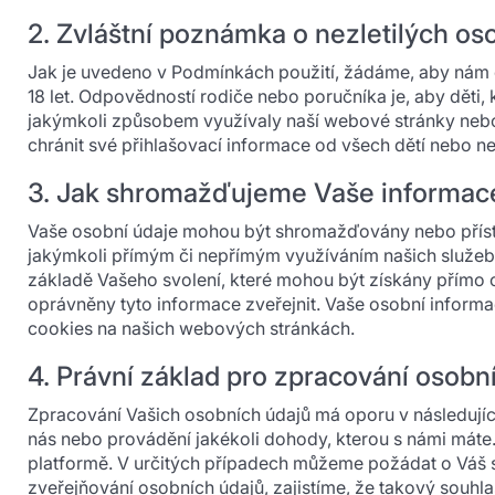
2. Zvláštní poznámka o nezletilých o
Jak je uvedeno v Podmínkách použití, žádáme, aby nám 
18 let. Odpovědností rodiče nebo poručníka je, aby děti, k
jakýmkoli způsobem využívaly naší webové stránky nebo 
chránit své přihlašovací informace od všech dětí nebo ne
3. Jak shromažďujeme Vaše informac
Vaše osobní údaje mohou být shromažďovány nebo přístup
jakýmkoli přímým či nepřímým využíváním našich služeb;
základě Vašeho svolení, které mohou být získány přímo od
oprávněny tyto informace zveřejnit. Vaše osobní infor
cookies na našich webových stránkách.
4. Právní základ pro zpracování osobn
Zpracování Vašich osobních údajů má oporu v následují
nás nebo provádění jakékoli dohody, kterou s námi máte. 
platformě. V určitých případech můžeme požádat o Váš s
zveřejňování osobních údajů, zajistíme, že takový souh