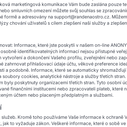
aková marketingová komunikace Vám bude zaslána pouze tehdy
h nebo smluvních omezení můžete svůj souhlas se zpracováním
né formě a adresovány na support@randenaostro.cz. Můžeme
zy chování uživatelů s cílem zlepšení naší služby a zlepšen
vat: Informace, které jste poskytli v našem on-line ANONYM
osobně identifikovatelných informací nejsou přístupné veřejnos
m vytvoření a dokončení Vašeho profilu, zveřejnění nebo zapo
 zahrnovat přihlašovací údaje účtu, věkové preference ide
tnosti a podobně. Informace, které se automaticky shromažďuj
a soubory cookies, analytické nástroje a služby třetích stran
 byly poskytnuty organizacemi třetích stran. Tyto osobní 
vané finančními institucemi nebo zpracovateli plateb, které
laceným účtem nebo placeným předplatným a službami.
í
služeb. Kromě toho používáme Vaše informace k ochraně Vaší
jak to vyžaduje zákon. Veškeré informace, které o sobě ve 