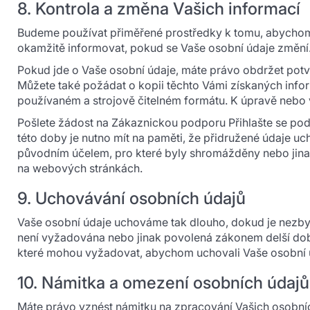
8. Kontrola a změna Vašich informací
Budeme používat přiměřené prostředky k tomu, abychom u
okamžitě informovat, pokud se Vaše osobní údaje změní
Pokud jde o Vaše osobní údaje, máte právo obdržet pot
Můžete také požádat o kopii těchto Vámi získaných info
používaném a strojově čitelném formátu. K úpravě nebo 
Pošlete žádost na Zákaznickou podporu Přihlašte se pod
této doby je nutno mít na paměti, že přidružené údaje u
původním účelem, pro které byly shromážděny nebo jin
na webových stránkách.
9. Uchovávání osobních údajů
Vaše osobní údaje uchováme tak dlouho, dokud je nezby
není vyžadována nebo jinak povolená zákonem delší dob
které mohou vyžadovat, abychom uchovali Vaše osobní ú
10. Námitka a omezení osobních údajů
Máte právo vznést námitku na zpracování Vašich osobníc