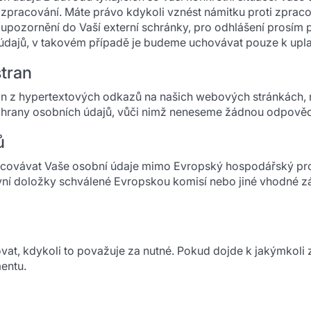
pracování. Máte právo kdykoli vznést námitku proti zpraco
 upozornění do Vaší externí schránky, pro odhlášení prosím p
ajů, v takovém případě je budeme uchovávat pouze k uplat
stran
ran z hypertextových odkazů na našich webových stránkách
 ochrany osobních údajů, vůči nimž neneseme žádnou odpověd
ů
ávat Vaše osobní údaje mimo Evropský hospodářský prostor,
vní doložky schválené Evropskou komisí nebo jiné vhodné z
ovat, kdykoli to považuje za nutné. Pokud dojde k jakýmkol
entu.